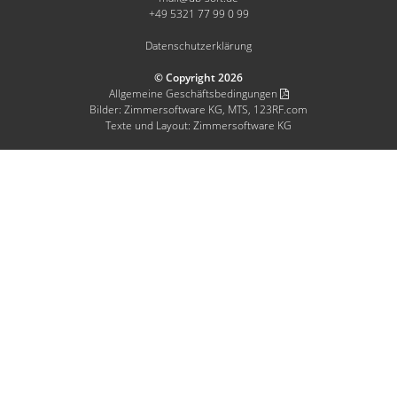
+49 5321 77 99 0 99
Datenschutzerklärung
© Copyright 2026
Allgemeine Geschäftsbedingungen
Bilder: Zimmersoftware KG, MTS, 123RF.com
Texte und Layout: Zimmersoftware KG